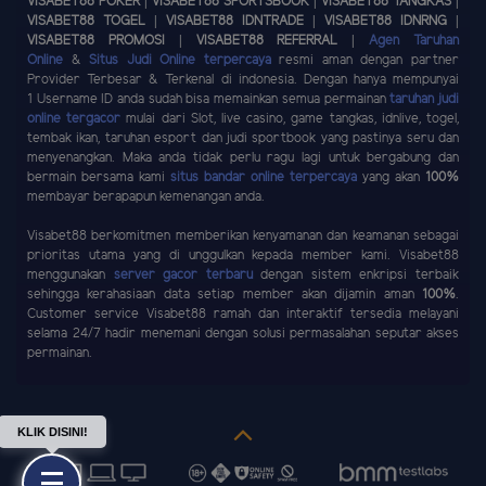
VISABET88 POKER | VISABET88 SPORTSBOOK | VISABET88 TANGKAS |
VISABET88 TOGEL | VISABET88 IDNTRADE | VISABET88 IDNRNG |
VISABET88 PROMOSI | VISABET88 REFERRAL |
Agen Taruhan
Online
&
Situs Judi Online terpercaya
resmi aman dengan partner
Provider Terbesar & Terkenal di indonesia. Dengan hanya mempunyai
1 Username ID anda sudah bisa memainkan semua permainan
taruhan judi
online tergacor
mulai dari Slot, live casino, game tangkas, idnlive, togel,
tembak ikan, taruhan esport dan judi sportbook yang pastinya seru dan
menyenangkan. Maka anda tidak perlu ragu lagi untuk bergabung dan
bermain bersama kami
situs bandar online terpercaya
yang akan
100%
membayar berapapun kemenangan anda.
Visabet88 berkomitmen memberikan kenyamanan dan keamanan sebagai
prioritas utama yang di unggulkan kepada member kami. Visabet88
menggunakan
server gacor terbaru
dengan sistem enkripsi terbaik
sehingga kerahasiaan data setiap member akan dijamin aman
100%
.
Customer service Visabet88 ramah dan interaktif tersedia melayani
selama 24/7 hadir menemani dengan solusi permasalahan seputar akses
permainan.
KLIK DISINI!