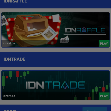
IDNRAFFLE
idnraffle
PLAY
IDNTRADE
Idntrade
PLAY