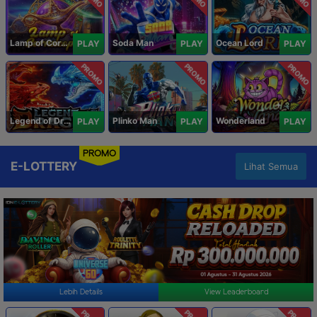
Lamp of Cornucopia
Soda Man
Ocean Lord
PLAY
PLAY
PLAY
PROMO
PROMO
PROMO
Legend of Dragon
Plinko Man
Wonderland
PLAY
PLAY
PLAY
PROMO
E-LOTTERY
Lihat Semua
Lebih Details
View Leaderboard