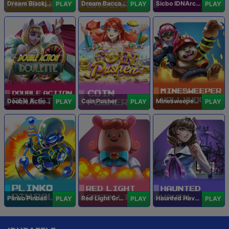
Dream Blackjack
Dream Baccarat
Sicbo IDNArcade
PLAY
PLAY
PLAY
Double Action Roulette
Coin Pusher
Minesweeper Hollywood
PLAY
PLAY
PLAY
Plinko Pinball
Red Light Green Light
Haunted Haven
PLAY
PLAY
PLAY