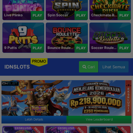
Live Plinko
Spin Soccer
Checkmate Rush
PLAY
PLAY
PLAY
9 Putts
Bounce Roulette
Soccer Roulette
PLAY
PLAY
PLAY
PROMO
IDNSLOTS
Cari
Lihat Semua
Lebih Details
View Leaderboard
PROMO
PROMO
PROMO