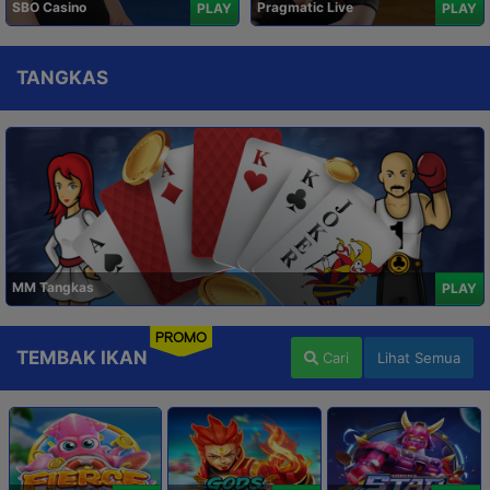
SBO Casino
Pragmatic Live
PLAY
PLAY
TANGKAS
MM Tangkas
PLAY
PROMO
TEMBAK IKAN
Cari
Lihat Semua